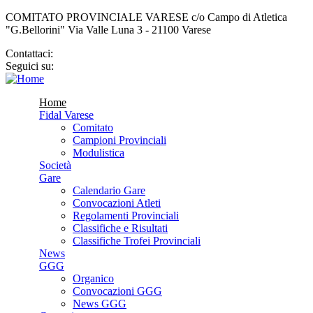
COMITATO PROVINCIALE VARESE c/o Campo di Atletica
"G.Bellorini" Via Valle Luna 3 - 21100 Varese
Contattaci:
cp.varese@fidal.it
Seguici su:
Home
Fidal Varese
Comitato
Campioni Provinciali
Modulistica
Società
Gare
Calendario Gare
Convocazioni Atleti
Regolamenti Provinciali
Classifiche e Risultati
Classifiche Trofei Provinciali
News
GGG
Organico
Convocazioni GGG
News GGG