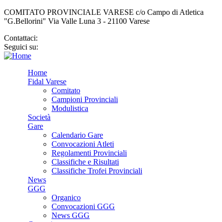
COMITATO PROVINCIALE VARESE c/o Campo di Atletica
"G.Bellorini" Via Valle Luna 3 - 21100 Varese
Contattaci:
cp.varese@fidal.it
Seguici su:
Home
Fidal Varese
Comitato
Campioni Provinciali
Modulistica
Società
Gare
Calendario Gare
Convocazioni Atleti
Regolamenti Provinciali
Classifiche e Risultati
Classifiche Trofei Provinciali
News
GGG
Organico
Convocazioni GGG
News GGG