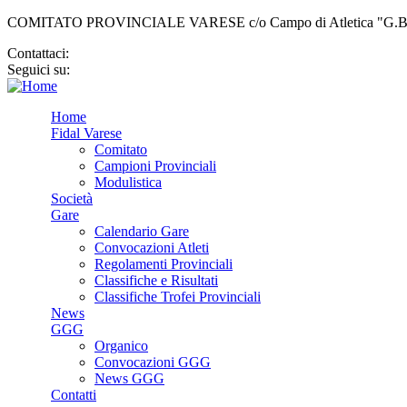
COMITATO PROVINCIALE VARESE c/o Campo di Atletica "G.Bellor
Contattaci:
cp.varese@fidal.it
Seguici su:
Home
Fidal Varese
Comitato
Campioni Provinciali
Modulistica
Società
Gare
Calendario Gare
Convocazioni Atleti
Regolamenti Provinciali
Classifiche e Risultati
Classifiche Trofei Provinciali
News
GGG
Organico
Convocazioni GGG
News GGG
Contatti