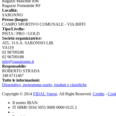
Ragazzi Maschile RM
Ragazze Femminile RF
Località:
SARONNO
Presso (luogo):
CAMPO SPORTIVO COMUNALE - VIA BIFFI
Tipo/Livello:
PISTA / PRO / GOLD
Società organizzatrice:
ATL. O.S.A. SARONNO LIB.
VA119
02 96709188
02 96709188
info@osasaronno.it
Responsabile:
ROBERTO STRADA
348 6711467
Tutte le informazioni:
Dispositivo, programma orario, risultati e classifiche
Copyright © 2014
FIDAL Varese
. All Right Reserved.
Credits
-
Cook
Il nostro IBAN:
IT 68M0 5034 5055 0000 0000 0125 2
-