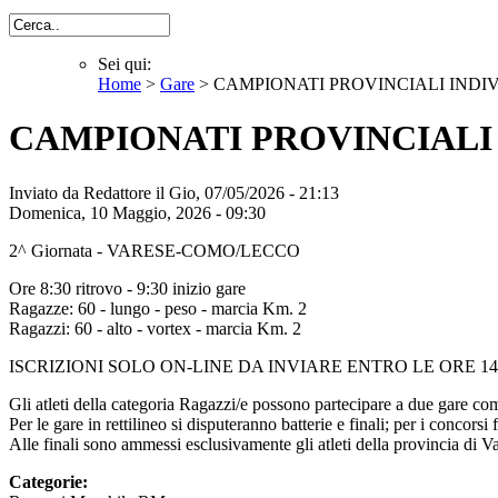
Cerca
Sei qui:
Home
>
Gare
> CAMPIONATI PROVINCIALI INDI
Sei qui
CAMPIONATI PROVINCIALI 
Inviato da
Redattore
il Gio, 07/05/2026 - 21:13
Domenica, 10 Maggio, 2026 - 09:30
2^ Giornata - VARESE-COMO/LECCO
Ore 8:30 ritrovo - 9:30 inizio gare
Ragazze: 60 - lungo - peso - marcia Km. 2
Ragazzi: 60 - alto - vortex - marcia Km. 2
ISCRIZIONI SOLO ON-LINE DA INVIARE ENTRO LE ORE 14
Gli atleti della categoria Ragazzi/e possono partecipare a due gare comp
Per le gare in rettilineo si disputeranno batterie e finali; per i concorsi
Alle finali sono ammessi esclusivamente gli atleti della provincia di V
Categorie: