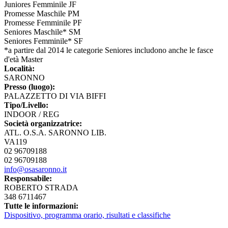
Juniores Femminile JF
Promesse Maschile PM
Promesse Femminile PF
Seniores Maschile* SM
Seniores Femminile* SF
*a partire dal 2014 le categorie Seniores includono anche le fasce
d'età Master
Località:
SARONNO
Presso (luogo):
PALAZZETTO DI VIA BIFFI
Tipo/Livello:
INDOOR / REG
Società organizzatrice:
ATL. O.S.A. SARONNO LIB.
VA119
02 96709188
02 96709188
info@osasaronno.it
Responsabile:
ROBERTO STRADA
348 6711467
Tutte le informazioni:
Dispositivo, programma orario, risultati e classifiche