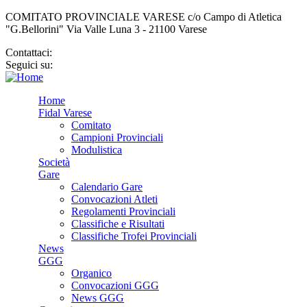
COMITATO PROVINCIALE VARESE c/o Campo di Atletica
"G.Bellorini" Via Valle Luna 3 - 21100 Varese
Contattaci:
cp.varese@fidal.it
Seguici su:
Home
Fidal Varese
Comitato
Campioni Provinciali
Modulistica
Società
Gare
Calendario Gare
Convocazioni Atleti
Regolamenti Provinciali
Classifiche e Risultati
Classifiche Trofei Provinciali
News
GGG
Organico
Convocazioni GGG
News GGG