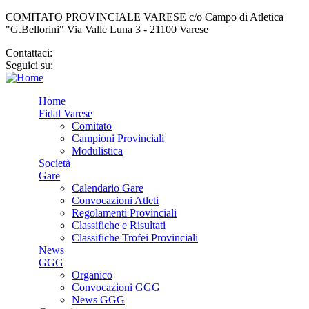
COMITATO PROVINCIALE VARESE c/o Campo di Atletica
"G.Bellorini" Via Valle Luna 3 - 21100 Varese
Contattaci:
cp.varese@fidal.it
Seguici su:
Home
Fidal Varese
Comitato
Campioni Provinciali
Modulistica
Società
Gare
Calendario Gare
Convocazioni Atleti
Regolamenti Provinciali
Classifiche e Risultati
Classifiche Trofei Provinciali
News
GGG
Organico
Convocazioni GGG
News GGG